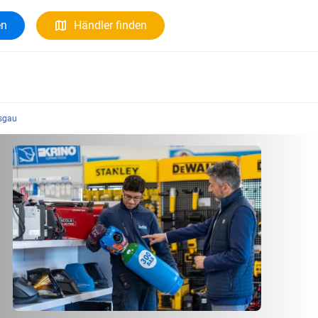
en
Händler finden
isgau