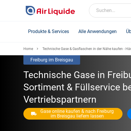
Skip
to
Suchen...
main
content
Produkte & Services
Alle Anwendungen
Üb
Home
Technische Gase & Gasflaschen in der Nähe kaufen - Hä
Freiburg im Breisgau
Technische Gase in Freib
Sortiment & Füllservice be
Vertriebspartnern
Gase online kaufen & nach Freiburg
im Breisgau liefern lassen