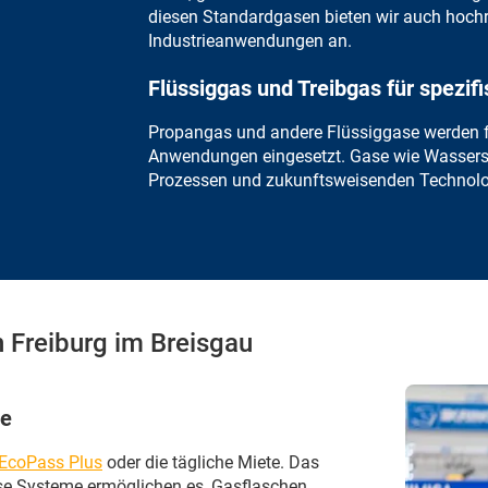
diesen Standardgasen
bieten wir auch hoch
Industrieanwendungen an.
Flüssiggas und Treibgas für spezi
Propangas
und andere Flüssiggase werden fü
Anwendungen eingesetzt. Gase wie
Wassers
Prozessen und zukunftsweisenden Technolo
 Freiburg im Breisgau
de
EcoPass Plus
oder die tägliche Miete. Das
ese Systeme ermöglichen es, Gasflaschen