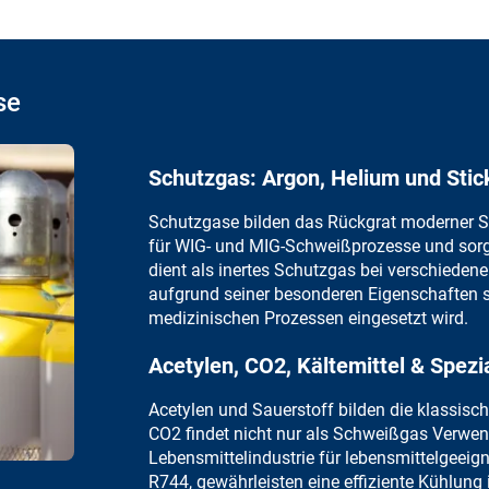
se
Schutzgas: Argon, Helium und Stic
Schutzgase bilden das Rückgrat
moderner S
für
WIG-
und MIG-Schweißprozesse und sorgt
dient als
inertes Schutzgas bei verschieden
aufgrund seiner besonderen Eigenschaften
s
medizinischen Prozessen eingesetzt wird.
Acetylen, CO2, Kältemittel & Spezi
Acetylen
und
Sauerstoff
bilden die klassisc
CO2
findet nicht nur als Schweißgas Verwe
Lebensmittelindustrie
für lebensmittelgeeig
R744, gewährleisten eine effiziente Kühlung