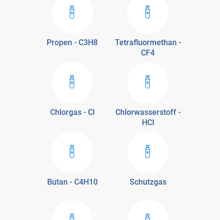
Propen - C3H8
Tetrafluormethan -
CF4
Chlorgas - Cl
Chlorwasserstoff -
HCl
Butan - C4H10
Schutzgas