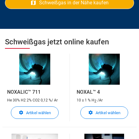
Schweißgas in der Nähe kaufen
Schweißgas jetzt online kaufen
NOXALIC™ 711
NOXAL™ 4
He 30% H2 2% CO2 0,12 %/ Ar
10 ± 1 % H
/Ar
2
Artikel wählen
Artikel wählen