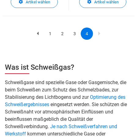
Artikel wählen
Artikel wählen
1
2
3
4
Previous
Page
Page
Page
Current
Pagination
page
page
Was ist Schweißgas?
Schweißgase sind spezielle Gase oder Gasgemische, die
beim Schweißen zum Schutz des Schmelzbades, zur
Stabilisierung des Lichtbogens und zur
Optimierung des
Schweißergebnisses
eingesetzt werden. Sie schützen die
Schweißnaht vor atmosphärischen Einflüssen und
beeinflussen maßgeblich die Qualität der
Schweißverbindung.
Je nach Schweißverfahren und
Werkstoff
kommen unterschiedliche Gase oder