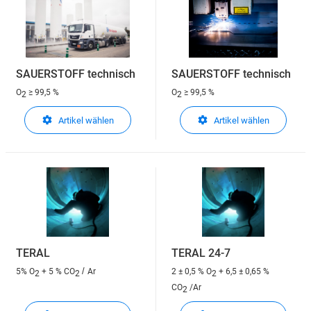
SAUERSTOFF technisch
SAUERSTOFF technisch
O
≥ 99,5 %
O
≥ 99,5 %
2
2
Artikel wählen
Artikel wählen
TERAL
TERAL 24-7
/
5% O
+ 5 % CO
Ar
2 ± 0,5 % O
+ 6,5 ± 0,65 %
2
2
2
CO
/Ar
2