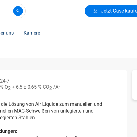
Jetzt Gase kauf
er uns
Karriere
24-7
 % O
+ 6,5 ± 0,65 % CO
/Ar
2
2
 die Lösung von Air Liquide zum manuellen und
nellen MAG-Schweißen von unlegierten und
legierten Stählen
dungen: