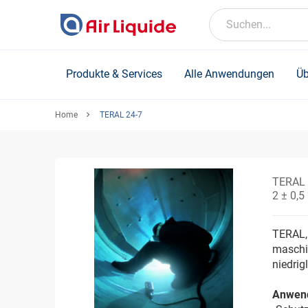
Skip
to
Suchen...
main
content
Produkte & Services
Alle Anwendungen
Üb
Home
TERAL 24-7
TERAL 
2 ± 0,5
TERAL,
maschi
niedrig
Anwen