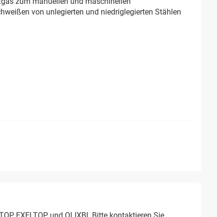
zgas zum manuellen und maschinellen
weißen von unlegierten und niedriglegierten Stählen
LTOP, EXELTOP und QLIXBI. Bitte kontaktieren Sie