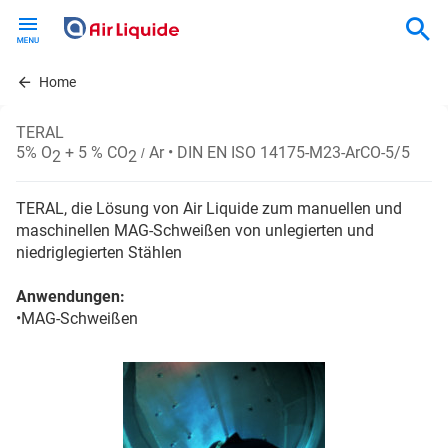
Skip
to
main
content
Home
TERAL
5% O
+ 5 % CO
Ar
• DIN EN ISO 14175-M23-ArCO-5/5
/
2
2
TERAL, die Lösung von Air Liquide zum manuellen und
maschinellen MAG-Schweißen von unlegierten und
niedriglegierten Stählen
Anwendungen:
•MAG-Schweißen