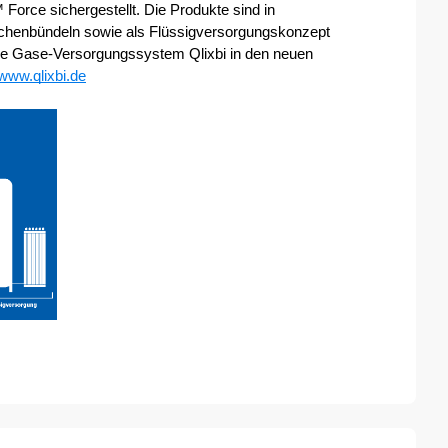
Die bedarfsgerechte Gasversorgung ist bei ARCAL™ Force sichergestellt. Die Produkte sind in 
laschenbündeln sowie als Flüssigversorgungskonzept 
äre Gase-Versorgungssystem Qlixbi in den neuen 
www.qlixbi.de