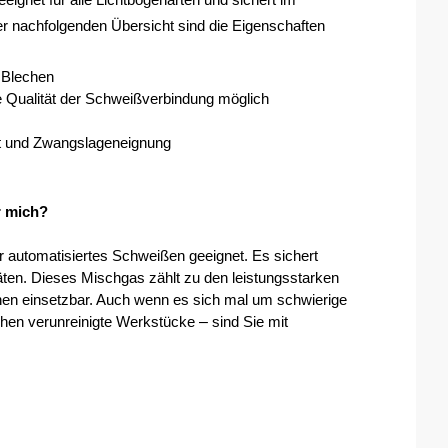
ignet für alle Lichtbogenarten und sichert im 
er nachfolgenden Übersicht sind die Eigenschaften 
 Blechen
te Qualität der Schweißverbindung möglich
it und Zwangslageneignung
r mich?
 automatisiertes Schweißen geeignet. Es sichert 
äten. Dieses Mischgas zählt zu den leistungsstarken 
nen einsetzbar. Auch wenn es sich mal um schwierige 
– 
chen verunreinigte Werkstücke 
sind Sie mit 