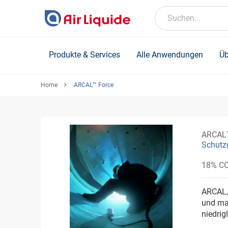
Skip
to
Suchen...
main
content
Produkte & Services
Alle Anwendungen
Üb
Home
ARCAL™ Force
ARCAL™
Schutz
18% CO
ARCAL,
und ma
niedrig