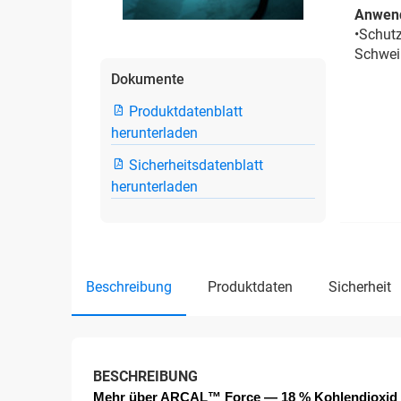
Anwen
•Schut
Schweiß
Dokumente
Produktdatenblatt
herunterladen
Sicherheitsdatenblatt
herunterladen
beschreibung
produktdaten
sicherheit
BESCHREIBUNG
Mehr über ARCAL™ Force 
— 
18 % Kohlendioxid