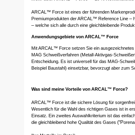
ARCAL™ Force ist eines der führenden Markenprodukt
–
Premiumprodukten der ARCAL™ Reference Line 
–
 welche sich alle durch eine gleichbleibende Produk
Anwendungsgebiete von ARCAL™ Force
Mit ARCAL™ Force setzen Sie ein ausgezeichnetes Sc
MAG Schweißverfahren (Metall-Aktivgas-Schweißen) 
Entscheidung. Es ist universell für das MAG-Schweiße
Beispiel Baustahl) einsetzbar, bevorzugt aber zum 
Was sind meine Vorteile von ARCAL™ Force?
ARCAL™ Force ist die sichere Lösung für sorgenfr
Wesentlich für die Wahl des richtigen Gases ist in ers
Einsatz. Ein zweites Auswahlkriterium ist das einfach
(“P
die gleichbleibend hohe Qualität des Gases 
orena