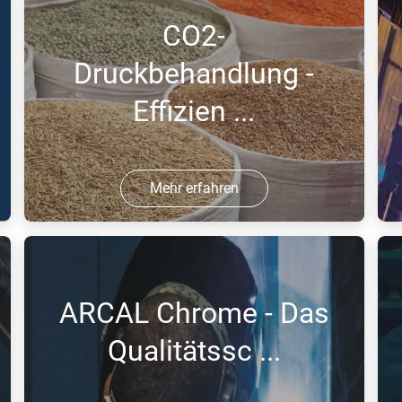
CO2-
Druckbehandlung -
Effizien ...
Mehr erfahren
15 Jul 2016 | PDF
1
ARCAL Chrome - Das
Qualitätssc ...