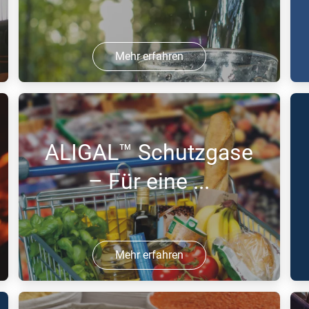
Mehr erfahren
26 Jul 2016 | PDF
1
ALIGAL™ Schutzgase
– Für eine ...
Mehr erfahren
15 Jul 2016 | PDF
1