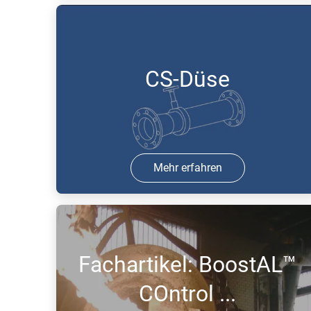
25 Aug 2017 | PDF
CS-Düse
Mehr erfahren
25 Aug 2017 | PDF
Fachartikel: BoostAL™
COntrol ...