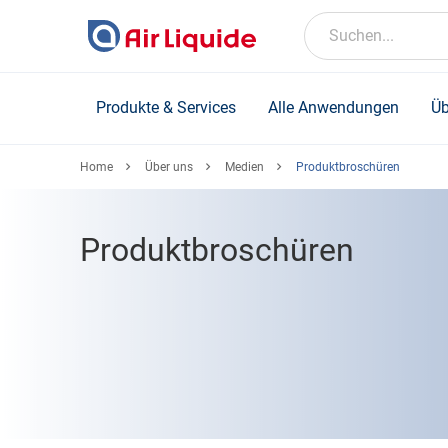
Skip
to
Suchen...
main
content
Produkte & Services
Alle Anwendungen
Üb
Home
Über uns
Medien
Produktbroschüren
Produktbroschüren