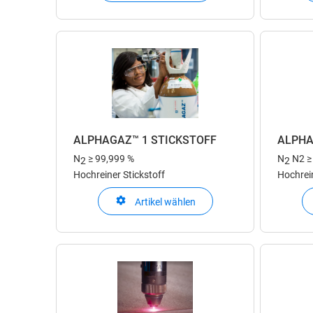
ALPHAGAZ™ 1 STICKSTOFF
ALPHA
N
≥ 99,999 %
N
N2 ≥
2
2
Hochreiner Stickstoff
Hochrein
Artikel wählen