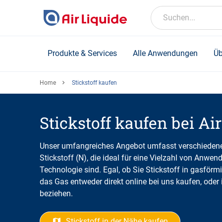
Skip
to
Suchen...
main
content
Produkte & Services
Alle Anwendungen
Üb
Home
Stickstoff kaufen
Stickstoff kaufen bei Ai
Unser umfangreiches Angebot umfasst verschiedene
Stickstoff (N), die ideal für eine Vielzahl von Anwe
Technologie sind. Egal, ob Sie Stickstoff in gasförm
das Gas entweder direkt online bei uns kaufen, oder
beziehen.
Stickstoff in der Nähe kaufen