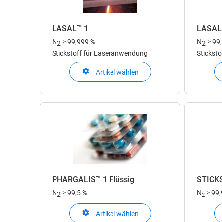
LASAL™ 1
LASAL
N
≥ 99,999 %
N
≥ 99
2
2
Stickstoff für Laseranwendung
Stickst
Artikel wählen
PHARGALIS™ 1 Flüssig
STICK
N
≥ 99,5 %
N
≥ 99
2
2
Artikel wählen