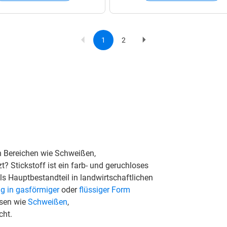
1
2
Current
Page
Next
Pagination
page
page
in Bereichen wie Schweißen,
 Stickstoff ist ein farb- und geruchloses
s Hauptbestandteil in landwirtschaftlichen
ig in gasförmiger
oder
flüssiger Form
ssen wie
Schweißen
,
cht.