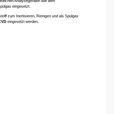
dlichen Analysegeräten wie dem 
ülgas eingesetzt. 
stof
f
 zum Inertisieren, Reinigen und als Spülgas 
CVD
 eingesetzt werden.