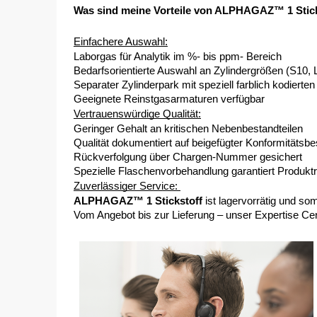
Was sind meine Vorteile von ALPHAGAZ™ 1 Stic
Einfachere Auswahl:
Laborgas für Analytik im %- bis ppm- Bereich
Bedarfsorientierte Auswahl an Zylindergrößen (S10, 
Separater Zylinderpark mit speziell farblich kodierten
Geeignete Reinstgasarmaturen verfügbar
Vertrauenswürdige Qualität:
Geringer Gehalt an kritischen Nebenbestandteilen
Qualität dokumentiert auf beigefügter Konformitätsb
Rückverfolgung über Chargen-Nummer gesichert 
Spezielle Flaschenvorbehandlung garantiert Produktrei
Zuverlässiger Service: 
ALPHAGAZ™ 1 Stickstoff
 ist lagervorrätig und so
Vom Angebot bis zur Lieferung ­­– unser Expertise Cen