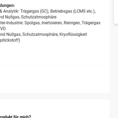
dungen:
& Analytik: Trägergas (GC), Betriebsgas (LCMS etc.),
und Nullgas, Schutzatmosphäre
iter-Industrie: Spülgas, Inertisieren, Reinigen, Trägergas
CVD
und Nullgas, Schutzatmosphäre, Kryoflüssigkeit
gstickstoff)
rodukt für mich?