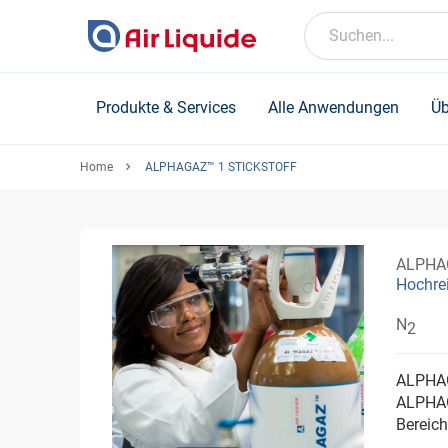
Skip
to
Suchen...
main
content
Produkte & Services
Alle Anwendungen
Üb
Home
ALPHAGAZ™ 1 STICKSTOFF
ALPHA
Hochrei
N
2
ALPHAG
ALPHAG
Bereic