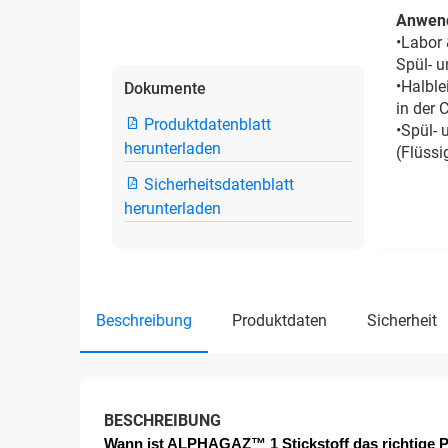
Anwen
•Labor 
Spül- 
•Halble
Dokumente
in der 
Produktdatenblatt
•Spül- 
herunterladen
(Flüssi
Sicherheitsdatenblatt
herunterladen
beschreibung
produktdaten
sicherheit
BESCHREIBUNG
Wann ist ALPHAGAZ™ 1 Stickstoff das richtige P