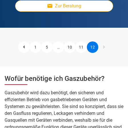
Zur Beratung
1
5
…
10
11
12
Previous
Page
Page
Page
Page
Current
Pagination
page
page
Wofür benötige ich Gaszubehör?
Gaszubehör wird dazu benötigt, den sicheren und
effizienten Betrieb von gasbetriebenen Geräten und
Systemen zu gewährleisten. Sie sind so konzipiert, dass sie
den Gasfluss regulieren, Leckagen verhindern und
Gasquellen mit Geräten verbinden, weshalb sie für die
ordnungsgemäße Funktion dieser Geräte unerlässlich sind.