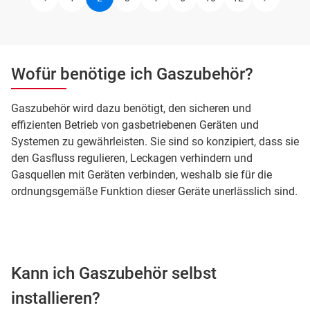
Previous
Page
Current
Page
Page
Page
Page
Page
Next
Pagination
page
page
page
Wofür benötige ich Gaszubehör?
Gaszubehör wird dazu benötigt, den sicheren und
effizienten Betrieb von gasbetriebenen Geräten und
Systemen zu gewährleisten. Sie sind so konzipiert, dass sie
den Gasfluss regulieren, Leckagen verhindern und
Gasquellen mit Geräten verbinden, weshalb sie für die
ordnungsgemäße Funktion dieser Geräte unerlässlich sind.
Kann ich Gaszubehör selbst
installieren?