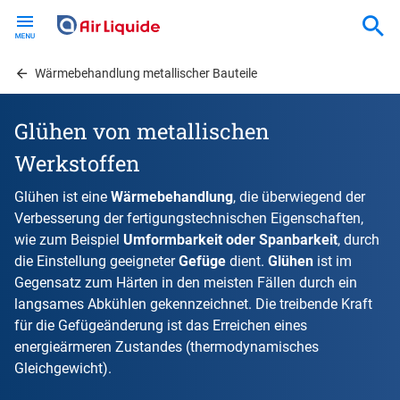
Skip
to
main
content
Wärmebehandlung metallischer Bauteile
Glühen von metallischen
Werkstoffen
Glühen ist eine
Wärmebehandlung
, die überwiegend der
Verbesserung der fertigungstechnischen Eigenschaften,
wie zum Beispiel
Umformbarkeit oder Spanbarkeit
, durch
die Einstellung geeigneter
Gefüge
dient.
Glühen
ist im
Gegensatz zum Härten in den meisten Fällen durch ein
langsames Abkühlen gekennzeichnet. Die treibende Kraft
für die Gefügeänderung ist das Erreichen eines
energieärmeren Zustandes (thermodynamisches
Gleichgewicht).