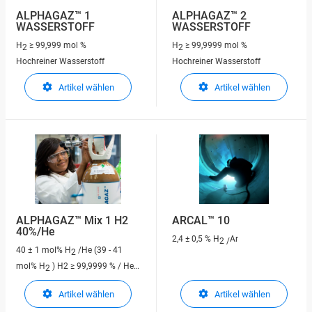
ALPHAGAZ™ 1
ALPHAGAZ™ 2
WASSERSTOFF
WASSERSTOFF
H
≥ 99,999 mol %
H
≥ 99,9999 mol %
2
2
Hochreiner Wasserstoff
Hochreiner Wasserstoff
Artikel wählen
Artikel wählen
ALPHAGAZ™ Mix 1 H2
ARCAL™ 10
40%/He
2,4 ± 0,5 % H
Ar
2 /
40
± 1
mol% H
/He (39 - 41
2
mol% H
)
H2 ≥ 99,9999 % / He ≥
2
99,9999 %
Artikel wählen
Artikel wählen