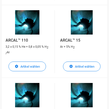
ARCAL™ 110
ARCAL™ 15
3,2 ± 0,15 % He + 0,8 ± 0,05 % H
Ar + 5% H
2
2
Ar
/
Artikel wählen
Artikel wählen