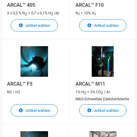
ARCAL™ 405
ARCAL™ F10
3 ± 0,5 % N
+ 0,7 ± 0,1% H
/Ar
N
+ 10% H
2
2
2
2
Artikel wählen
Artikel wählen
ARCAL™ F5
ARCAL™ M11
N2 / H2
1% H
+ 3% CO
/ Ar
2
2
MAG-Schweißen Edelstahlbleche
Artikel wählen
Artikel wählen