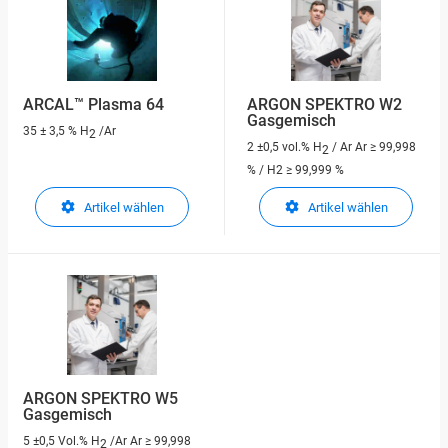
ARCAL™ Plasma 64
ARGON SPEKTRO W2
Gasgemisch
35 ± 3,5 % H
/Ar
2
2 ±0,5 vol.% H
/ Ar
Ar ≥ 99,998
2
% / H2 ≥ 99,999 %
Artikel wählen
Artikel wählen
ARGON SPEKTRO W5
Gasgemisch
5 ±0,5 Vol.% H
/Ar
Ar ≥ 99,998
2