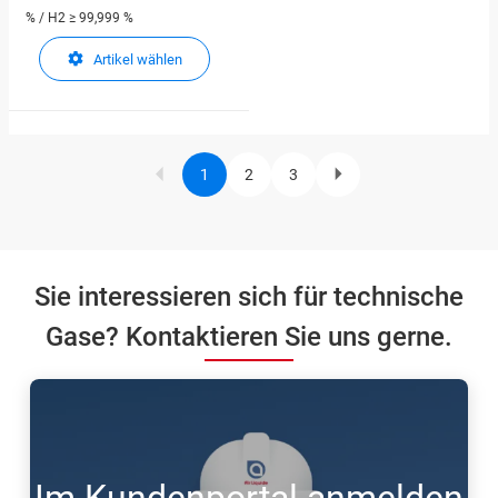
% / H2 ≥ 99,999 %
Artikel wählen
1
2
3
Current
Page
Page
Next
Pagination
page
page
Sie interessieren sich für technische
Gase? Kontaktieren Sie uns gerne.