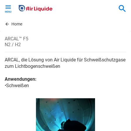
Skip
to
main
content
Home
ARCAL™ F5
N2 / H2
ARCAL, die Lösung von Air Liquide für Schweißschutzgase
zum Lichtbogenschweißen
Anwendungen:
•Schweißen