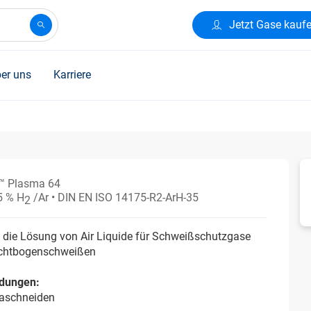
Jetzt Gase kauf
er uns
Karriere
™ Plasma 64
5 % H
/Ar
• DIN EN ISO 14175-R2-ArH-35
2
 die Lösung von Air Liquide für Schweißschutzgase
chtbogenschweißen
dungen:
aschneiden