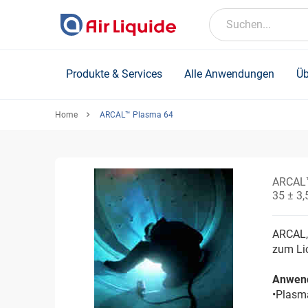
Skip
to
Suchen...
main
content
Produkte & Services
Alle Anwendungen
Üb
Home
ARCAL™ Plasma 64
ARCAL
35 ± 3,
ARCAL,
zum Li
Anwen
•Plasm