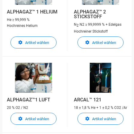
ALPHAGAZ™ 1 HELIUM
ALPHAGAZ™ 2
STICKSTOFF
He
≥ 99,999 %
N
N2 ≥ 99,9999 % + Edelgas
2
Hochreines Helium
Hochreiner Stickstoff
Artikel wählen
Artikel wählen
ALPHAGAZ™1 LUFT
ARCAL™ 121
20 % O2 / N2
18 ± 1,8 % He + 1 ± 0,2 % CO2 /Ar
Artikel wählen
Artikel wählen