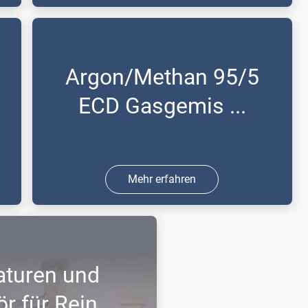
Das Betriebsgas für den
Röntgenfluoreszenzanalysator.
Argon/Methan 95/5
ECD Gasgemis ...
Mehr erfahren
Das Betriebsgas für den
Elektroneneinfangdetektor (ECD).
turen und
 für Rein ...