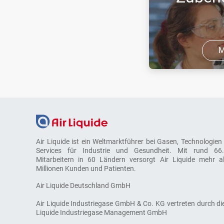
M
Sie arbeiten mit t
Argon, Stickstoff, 
Sauerstoff? Sie m
innovativen Flasc
ALPHAGAZ ausprob
Air Liquide ist ein Weltmarktführer bei Gasen, Technologien
Sie das pas ...
Services für Industrie und Gesundheit. Mit rund 66
Mitarbeitern in 60 Ländern versorgt Air Liquide mehr a
Millionen Kunden und Patienten.
Air Liquide Deutschland GmbH
Air Liquide Industriegase GmbH & Co. KG vertreten durch die
Liquide Industriegase Management GmbH