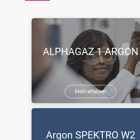
ALPHAGAZ 1 ARGON
Mehr erfahren
Das ideale Reinstgas für genaue
Analysen vom %- bis zum ppm-Bereich
in der Laboranalytik.
Argon SPEKTRO W2