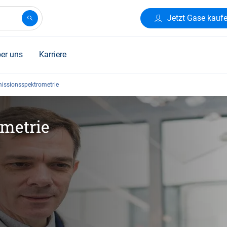
Jetzt Gase kauf
er uns
Karriere
issionsspektrometrie
metrie