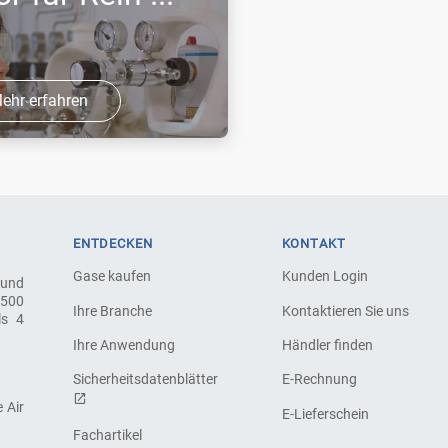
ehr erfahren
echnischen Gasen wie
Acetylen oder
öchten unsere
henprodukte wie
ENTDECKEN
KONTAKT
ieren? Benötigen
Gase kaufen
Kunden Login
 und
.500
Ihre Branche
Kontaktieren Sie uns
ls 4
Ihre Anwendung
Händler finden
Sicherheitsdatenblätter
E-Rechnung
 Air
E-Lieferschein
Fachartikel