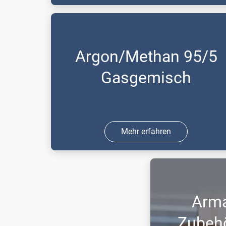
Das Betriebsgas für den
Gaschromatograph (GC) und das
Proportionalzählrohr.
Argon/Methan 95/5
Gasgemisch
Mehr erfahren
Das Betriebsgas für den
Gaschromatograph (GC) und das
Proportionalzählrohr.
Arma
Zubehör