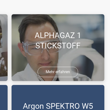
ALPHAGAZ 1
STICKSTOFF
Mehr erfahren
Für Analysen vom %- bis zum ppm-
Bereich in der Laboranalytik das ideale
Reinstgas.
Argon SPEKTRO W5