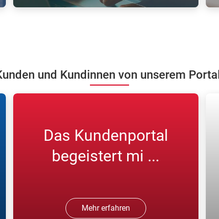
Registrieren Sie sich in unserem
N
Kundenportal und bestellen Sie online
K
Gase.
w
unden und Kundinnen von unserem Portal 
Das Kundenportal
begeistert mi ...
Mehr erfahren