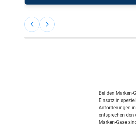
"Sehr gute Preise, sehr gute Betreuung,
Online-Bestellportal, pünktliche
Lieferungen"; Jan Marcus G, ARCAL
Force und Sauerstoff
Flaschengaskunde.
Bei den Marken-G
Einsatz in spezie
Anforderungen in
entsprechen den 
Marken-Gase sind