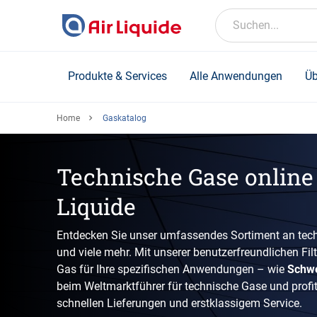
Skip
to
Suchen...
main
content
Produkte & Services
Alle Anwendungen
Üb
Home
Gaskatalog
Technische Gase online 
Liquide
Entdecken Sie unser umfassendes Sortiment an tech
und viele mehr. Mit unserer benutzerfreundlichen Fil
Gas für Ihre spezifischen Anwendungen – wie
Schw
beim Weltmarktführer für technische Gase und profiti
schnellen Lieferungen und erstklassigem Service.