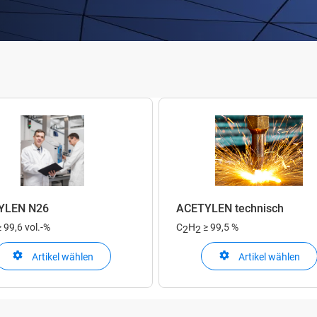
YLEN N26
ACETYLEN technisch
≥ 99,6 vol.-%
C
H
≥ 99,5 %
2
2
Artikel wählen
Artikel wählen