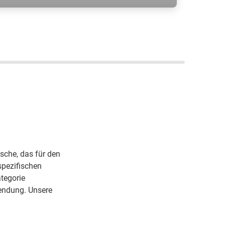
in "Gutes Online Portal, Faire Preise
nd Gute Gasflaschen" einzukaufen;
arald T.; ARCAL Prime
laschengaskunde
sche, das für den
spezifischen
tegorie
endung. Unsere