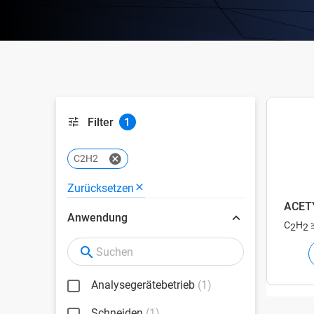
Filter
1
C2H2
Zurücksetzen
ACET
Anwendung
C
H
2
2
Analysegerätebetrieb
(1)
Schneiden
(1)