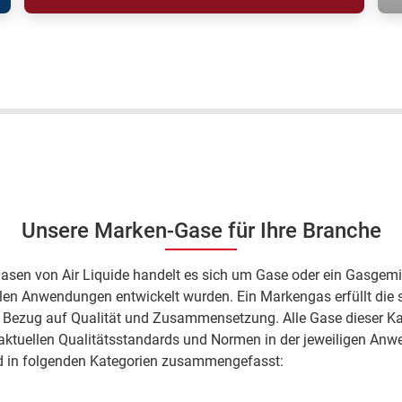
Es ist ein "gutes Portal, [und bietet mir
E
eine] schnelle Lieferung"; Harald D.,
u
ARCAL Force Flaschengaskunde.
H
F
Unsere Marken-Gase für Ihre Branche
asen von Air Liquide handelt es sich um Gase oder ein Gasgemi
llen Anwendungen entwickelt wurden. Ein Markengas erfüllt die 
 Bezug auf Qualität und Zusammensetzung. Alle Gase dieser Ka
aktuellen Qualitätsstandards und Normen in der jeweiligen Anw
 in folgenden Kategorien zusammengefasst: