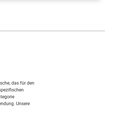
in "Gutes Online Portal, Faire Preise
nd Gute Gasflaschen" einzukaufen;
arald T.; ARCAL Prime
laschengaskunde
sche, das für den
spezifischen
tegorie
endung. Unsere