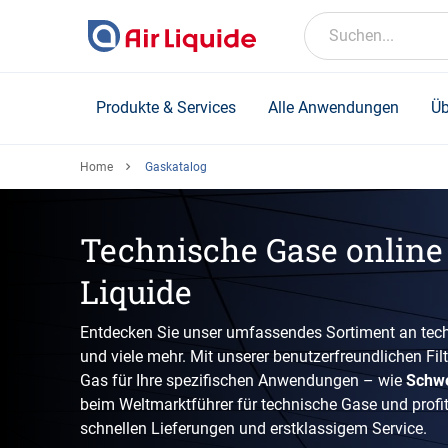
Skip
to
Suchen...
main
content
Produkte & Services
Alle Anwendungen
Üb
Home
Gaskatalog
Technische Gase online 
Liquide
Entdecken Sie unser umfassendes Sortiment an tech
und viele mehr. Mit unserer benutzerfreundlichen Fil
Gas für Ihre spezifischen Anwendungen – wie
Schw
beim Weltmarktführer für technische Gase und profiti
schnellen Lieferungen und erstklassigem Service.