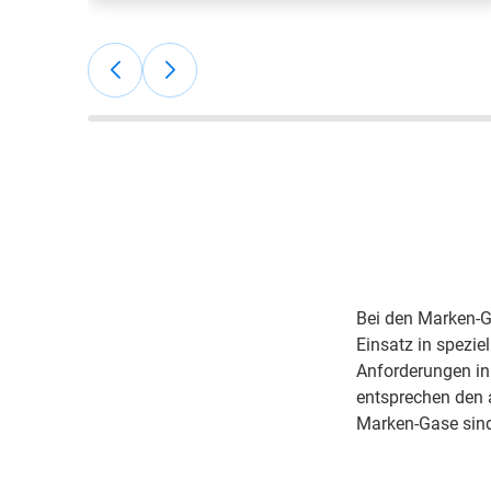
"Sehr gute Preise, sehr gute Betreuung,
Online-Bestellportal, pünktliche
Lieferungen"; Jan Marcus G, ARCAL
Force und Sauerstoff
Flaschengaskunde.
Bei den Marken-G
Einsatz in spezie
Anforderungen in
entsprechen den 
Marken-Gase sind