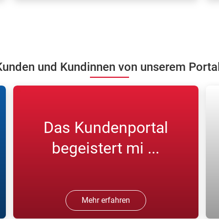
Registrieren Sie sich in unserem
N
Kundenportal und bestellen Sie online
K
Gase.
w
unden und Kundinnen von unserem Portal 
Das Kundenportal
begeistert mi ...
Mehr erfahren