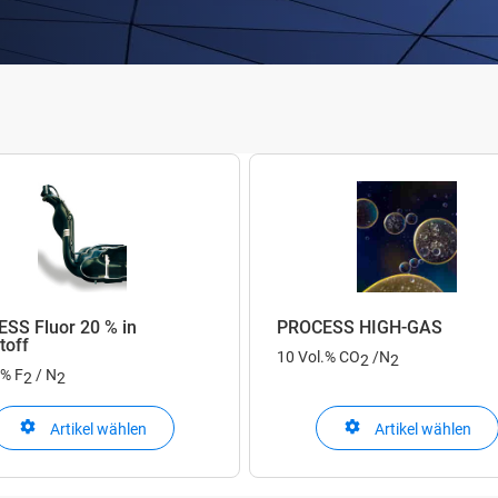
SS Fluor 20 % in
PROCESS HIGH-GAS
toff
10 Vol.% CO
/N
2
2
.% F
/ N
2
2
Artikel wählen
Artikel wählen