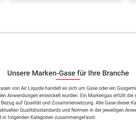
Es ist ein "gutes Portal, [und bietet mir
E
eine] schnelle Lieferung"; Harald D.,
u
ARCAL Force Flaschengaskunde.
H
F
Unsere Marken-Gase für Ihre Branche
asen von Air Liquide handelt es sich um Gase oder ein Gasgemi
llen Anwendungen entwickelt wurden. Ein Markengas erfüllt die 
 Bezug auf Qualität und Zusammensetzung. Alle Gase dieser Ka
aktuellen Qualitätsstandards und Normen in der jeweiligen Anw
 in folgenden Kategorien zusammengefasst: