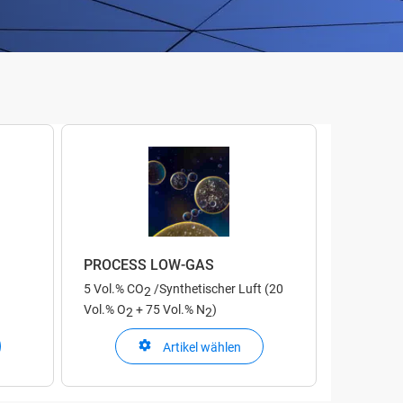
PROCESS LOW-GAS
5 Vol.% CO
/Synthetischer Luft (20
2
Vol.% O
+ 75 Vol.% N
)
2
2
Artikel wählen