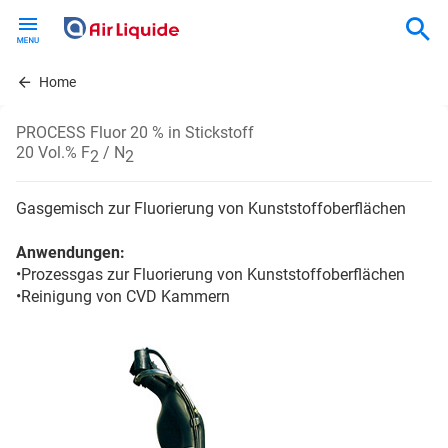
Skip
to
main
content
Home
PROCESS Fluor 20 % in Stickstoff
20 Vol.% F
/ N
2
2
Gasgemisch zur Fluorierung von Kunststoffoberflächen
Anwendungen:
•Prozessgas zur Fluorierung von Kunststoffoberflächen
•Reinigung von CVD Kammern