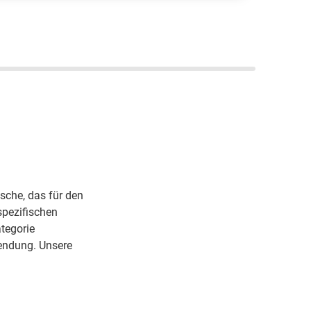
in "Gutes Online Portal, Faire Preise
nd Gute Gasflaschen" einzukaufen;
arald T.; ARCAL Prime
laschengaskunde
sche, das für den
spezifischen
tegorie
endung. Unsere