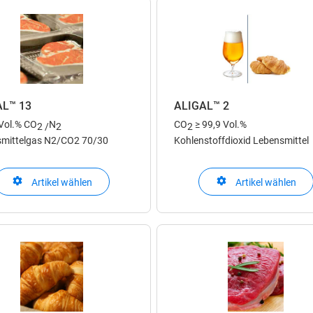
AL™ 13
ALIGAL™ 2
 Vol.% CO
N
CO
≥ 99,9 Vol.%
2 /
2
2
mittelgas N2/CO2 70/30
Kohlenstoffdioxid Lebensmittel
Artikel wählen
Artikel wählen