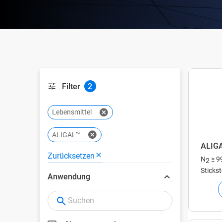
Filter
2
Lebensmittel
ALIGAL™
ALIG
Zurücksetzen
N
≥ 9
2
Stickst
Anwendung