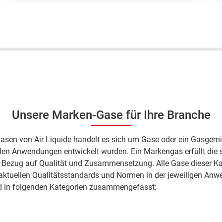
Es ist ein "gutes Portal, [und bietet mir
E
eine] schnelle Lieferung"; Harald D.,
u
ARCAL Force Flaschengaskunde.
H
F
Unsere Marken-Gase für Ihre Branche
asen von Air Liquide handelt es sich um Gase oder ein Gasgemi
llen Anwendungen entwickelt wurden. Ein Markengas erfüllt die 
 Bezug auf Qualität und Zusammensetzung. Alle Gase dieser Ka
aktuellen Qualitätsstandards und Normen in der jeweiligen Anw
 in folgenden Kategorien zusammengefasst: