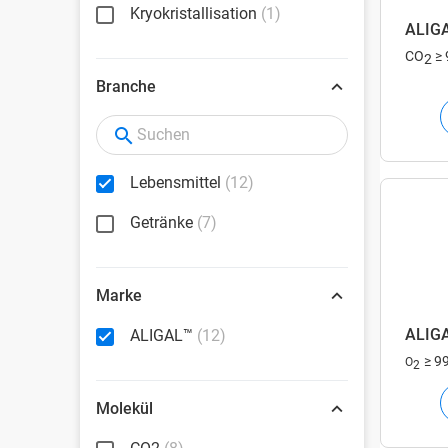
Kryokristallisation
(1)
ALIGA
CO
≥ 
2
Branche
Lebensmittel
(12)
Getränke
(7)
Marke
ALIGA
ALIGAL™
(12)
≥ 9
O
2
Molekül