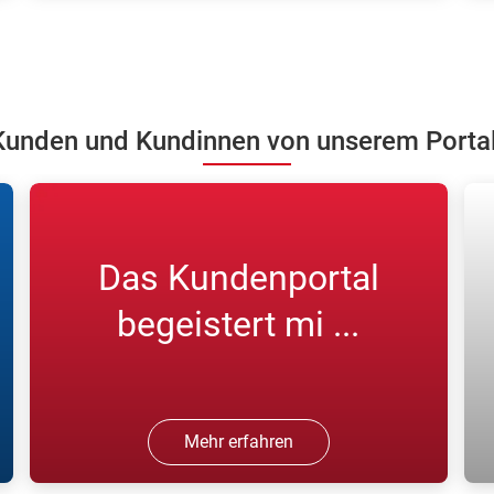
Registrieren Sie sich in unserem
N
Kundenportal und bestellen Sie online
K
Gase.
w
unden und Kundinnen von unserem Portal 
Das Kundenportal
begeistert mi ...
Mehr erfahren