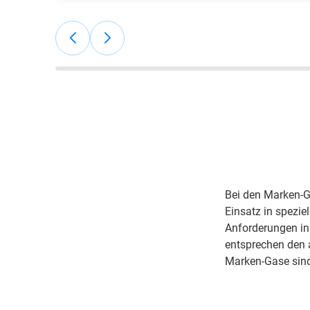
"Sehr gute Preise, sehr gute Betreuung,
Online-Bestellportal, pünktliche
Lieferungen"; Jan Marcus G, ARCAL
Force und Sauerstoff
Flaschengaskunde.
Bei den Marken-G
Einsatz in spezie
Anforderungen in
entsprechen den 
Marken-Gase sind