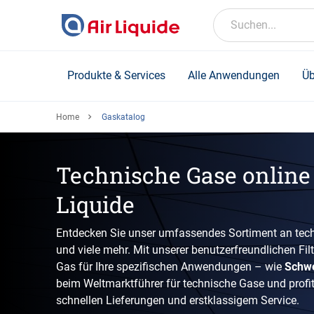
Skip
to
Suchen...
main
content
Produkte & Services
Alle Anwendungen
Üb
Home
Gaskatalog
Technische Gase online 
Liquide
Entdecken Sie unser umfassendes Sortiment an tech
und viele mehr. Mit unserer benutzerfreundlichen Fil
Gas für Ihre spezifischen Anwendungen – wie
Schw
beim Weltmarktführer für technische Gase und profiti
schnellen Lieferungen und erstklassigem Service.