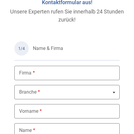
Kontaktformular aus!
Unsere Experten rufen Sie innerhalb 24 Stunden
zurück!
Name & Firma
1/4
Firma
Branche
Nothing selected
Vorname
Name