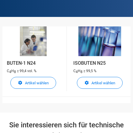
BUTEN-1 N24
ISOBUTEN N25
C
H
≥ 99,4 vol. %
C
H
≥ 99,5 %
4
8
4
8
Artikel wählen
Artikel wählen
Sie interessieren sich für technische