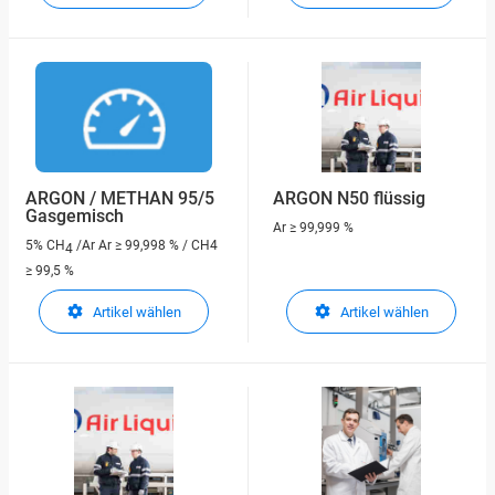
ARGON / METHAN 95/5
ARGON N50 flüssig
Gasgemisch
Ar
≥ 99,999 %
5% CH
/Ar
Ar ≥ 99,998 % / CH4
4
≥ 99,5 %
Artikel wählen
Artikel wählen