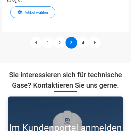
8%
O
/Ar
2
Artikel wählen
1
2
3
4
Previous
Page
Page
Current
Page
Next
Pagination
page
page
page
Sie interessieren sich für technische
Gase? Kontaktieren Sie uns gerne.
Im Kundenportal anmelden