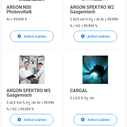
ARGON N50
ARGON SPEKTRO W2
Photovoltaik
Gasgemisch
Ar
≥ 99,999 %
2 ±0,5 vol.% H
/ Ar
Ar ≥ 99,998
2
% / H2 ≥ 99,999 %
Artikel wählen
Artikel wählen
ARGON SPEKTRO W5
CARGAL
Gasgemisch
2 ± 0,5 % O
/Ar
2
5 ±0,5 Vol.% H
/Ar
Ar ≥ 99,998
2
% / H2 ≥ 99,999 %
Artikel wählen
Artikel wählen