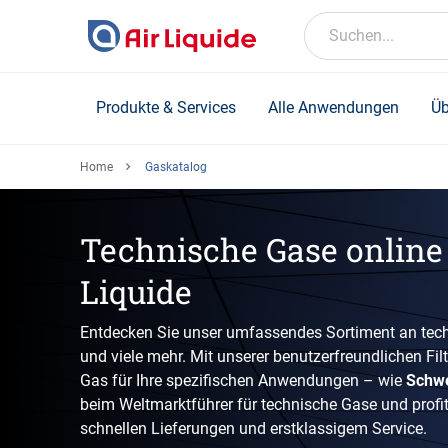
Skip
to
Suchen...
main
content
Produkte & Services
Alle Anwendungen
Üb
Home
Gaskatalog
Technische Gase online 
Liquide
Entdecken Sie unser umfassendes Sortiment an tech
und viele mehr. Mit unserer benutzerfreundlichen Fil
Gas für Ihre spezifischen Anwendungen – wie
Schw
beim Weltmarktführer für technische Gase und profiti
schnellen Lieferungen und erstklassigem Service.