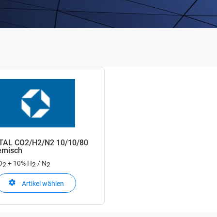
TAL CO2/H2/N2 10/10/80
emisch
O
+ 10% H
/ N
2
2
2
Artikel wählen