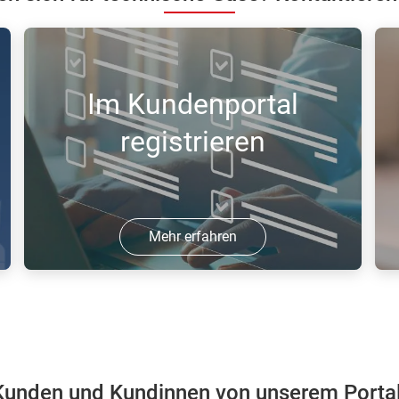
Im Kundenportal
registrieren
Mehr erfahren
Registrieren Sie sich in unserem
N
Kundenportal und bestellen Sie online
K
Gase.
w
unden und Kundinnen von unserem Portal 