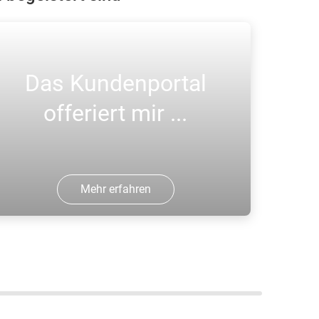
Das Kundenportal
offeriert mir ...
Mehr erfahren
in "Gutes Online Portal, Faire Preise
nd Gute Gasflaschen" einzukaufen;
arald T.; ARCAL Prime
laschengaskunde