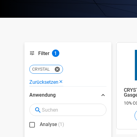
Filter
1
CRYSTAL
Zurücksetzen
CRYS
Gasg
Anwendung
10% C
Analyse
(1)