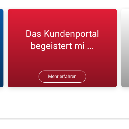
Das Kundenportal
begeistert mi ...
Mehr erfahren
Es ist ein "gutes Portal, [und bietet mir
E
eine] schnelle Lieferung"; Harald D.,
u
ARCAL Force Flaschengaskunde.
H
F