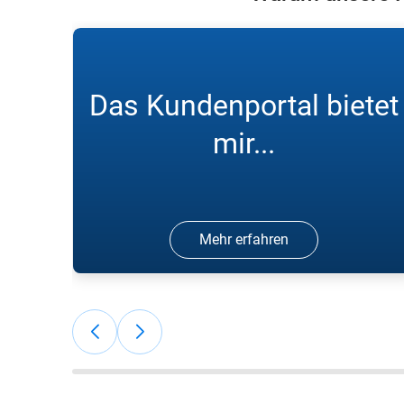
Das Kundenportal bietet
mir...
Mehr erfahren
"Sehr gute Preise, sehr gute Betreuung,
Online-Bestellportal, pünktliche
Lieferungen"; Jan Marcus G, ARCAL
Force und Sauerstoff
Flaschengaskunde.