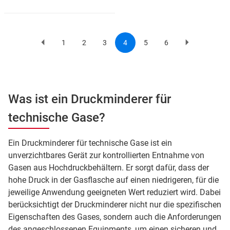
1
2
3
4
5
6
Previous
Page
Page
Page
Current
Page
Page
Next
Pagination
page
page
page
Was ist ein Druckminderer für
technische Gase?
Ein Druckminderer für technische Gase ist ein
unverzichtbares Gerät zur kontrollierten Entnahme von
Gasen aus Hochdruckbehältern. Er sorgt dafür, dass der
hohe Druck in der Gasflasche auf einen niedrigeren, für die
jeweilige Anwendung geeigneten Wert reduziert wird. Dabei
berücksichtigt der Druckminderer nicht nur die spezifischen
Eigenschaften des Gases, sondern auch die Anforderungen
des angeschlossenen Equipments, um einen sicheren und