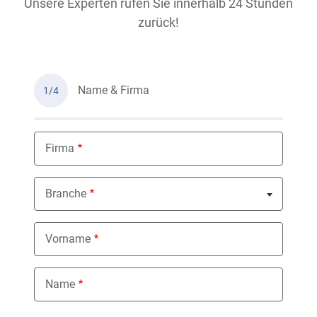
Unsere Experten rufen Sie innerhalb 24 Stunden
zurück!
Name & Firma
1/4
Firma
Branche
Nothing selected
Vorname
Name