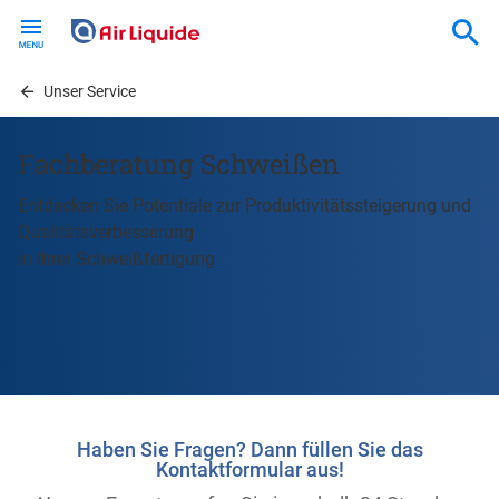
Skip
to
main
content
Unser Service
Fachberatung Schweißen
Entdecken Sie Potentiale zur Produktivitätssteigerung und
Qualitätsverbesserung
in Ihrer Schweißfertigung
Haben Sie Fragen? Dann füllen Sie das
Kontaktformular aus!