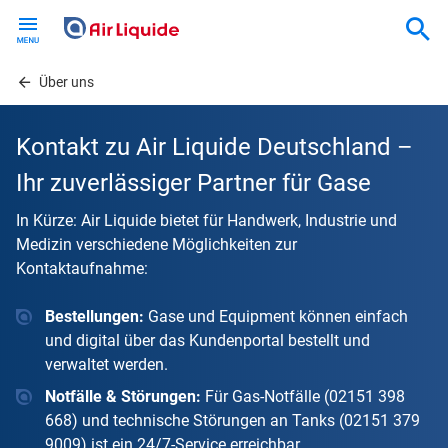
Skip
to
main
content
Über uns
Kontakt zu Air Liquide Deutschland –
Ihr zuverlässiger Partner für Gase
In Kürze: Air Liquide bietet für Handwerk, Industrie und
Medizin verschiedene Möglichkeiten zur
Kontaktaufnahme:
Bestellungen:
Gase und Equipment können einfach
und digital über das Kundenportal bestellt und
verwaltet werden.
Notfälle & Störungen:
Für Gas-Notfälle (02151 398
668) und technische Störungen an Tanks (02151 379
9009) ist ein 24/7-Service erreichbar.