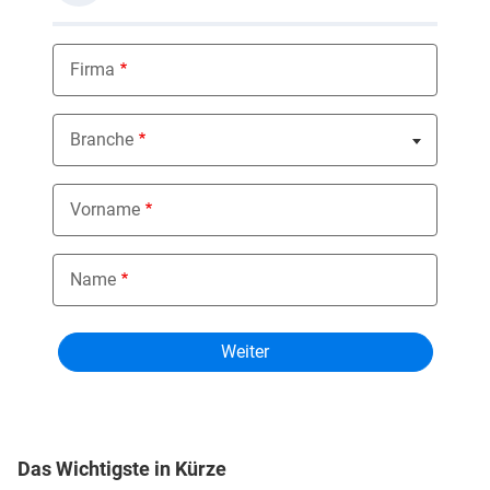
Firma
Branche
Nothing selected
Vorname
Name
Das Wichtigste in Kürze