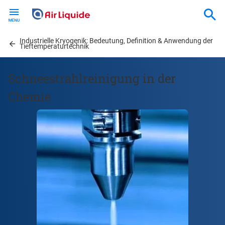
Skip
to
main
Industrielle Kryogenik: Bedeutung, Definition & Anwendung der
content
Tieftemperaturtechnik
Schneestrahlreinigung in der
Chemie