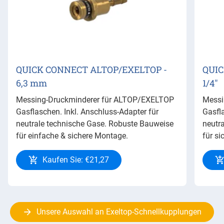
QUICK CONNECT ALTOP/EXELTOP -
QUIC
6,3 mm
1/4"
Messing-Druckminderer für ALTOP/EXELTOP
Messi
Gasflaschen. Inkl. Anschluss-Adapter für
Gasfl
neutrale technische Gase. Robuste Bauweise
neutr
für einfache & sichere Montage.
für s
Kaufen Sie: €21,27
Unsere Auswahl an Exeltop-Schnellkupplungen