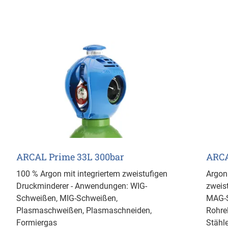
ARCAL Prime 33L 300bar
ARCA
100 % Argon mit integriertem zweistufigen
Argon
Druckminderer - Anwendungen: WIG-
zweis
Schweißen, MIG-Schweißen,
MAG-S
Plasmaschweißen, Plasmaschneiden,
Rohrel
Formiergas
Stähl