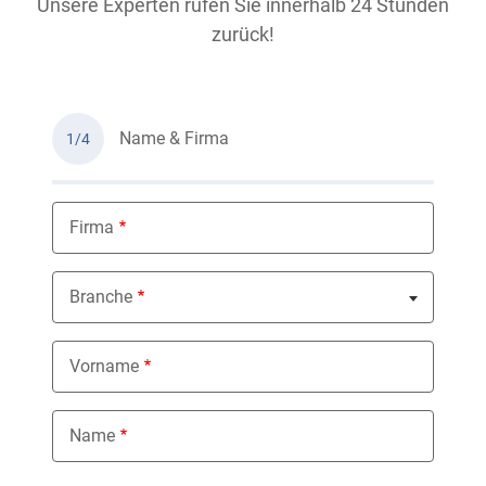
Unsere Experten rufen Sie innerhalb 24 Stunden
zurück!
Name & Firma
1/4
Firma
Branche
Nothing selected
Vorname
Name