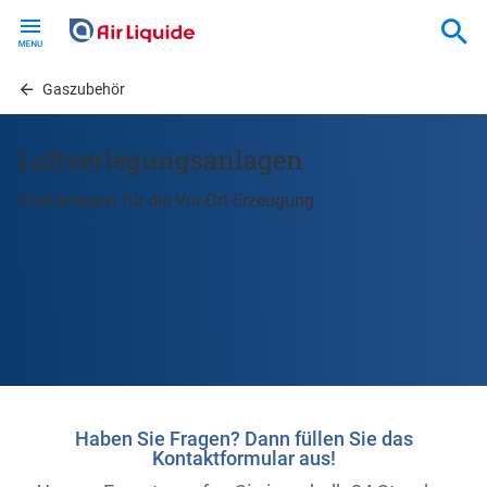
Skip
to
main
content
Gaszubehör
Luftzerlegungsanlagen
Großanlagen für die Vor-Ort-Erzeugung
Haben Sie Fragen? Dann füllen Sie das
Kontaktformular aus!