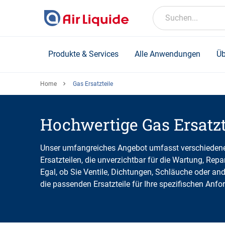
Skip
to
Suchen...
main
content
Produkte & Services
Alle Anwendungen
Üb
Home
Gas Ersatzteile
Hochwertige Gas Ersatzt
Unser umfangreiches Angebot umfasst verschieden
Ersatzteilen, die unverzichtbar für die Wartung, Re
Egal, ob Sie Ventile, Dichtungen, Schläuche oder an
die passenden Ersatzteile für Ihre spezifischen Anfo