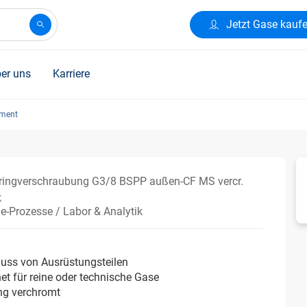
Jetzt Gase kauf
er uns
Karriere
pment
ingverschraubung G3/8 BSPP außen-CF MS vercr.
k
ie-Prozesse / Labor & Analytik
luss von Ausrüstungsteilen
et für reine oder technische Gase
ng verchromt