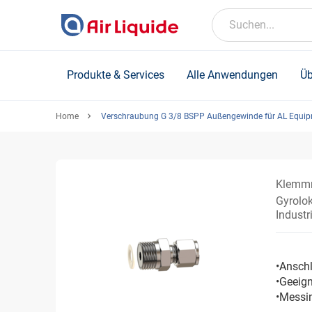
Skip
to
Suchen...
main
content
Produkte & Services
Alle Anwendungen
Üb
Home
Verschraubung G 3/8 BSPP Außengewinde für AL Equi
Klemmr
Gyrolo
Industr
•Ansch
•Geeign
•Messi