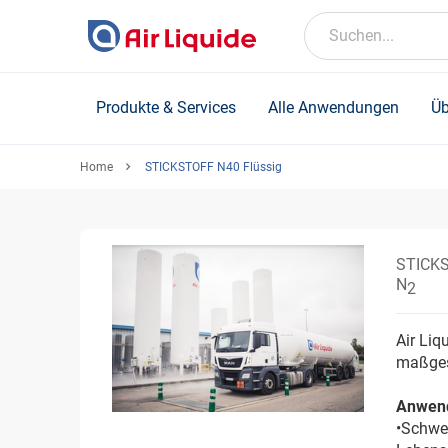
Skip
to
Suchen...
main
content
Produkte & Services
Alle Anwendungen
Üb
Home
STICKSTOFF N40 Flüssig
STICKS
N
2
Air Liq
maßges
Anwen
•Schwei