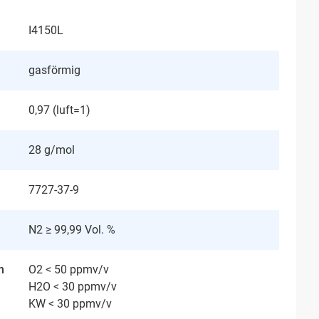
I4150L
gasförmig
0,97 (luft=1)
28 g/mol
7727-37-9
N2 ≥ 99,99 Vol. %
n
O2 < 50 ppmv/v
H2O < 30 ppmv/v
KW < 30 ppmv/v