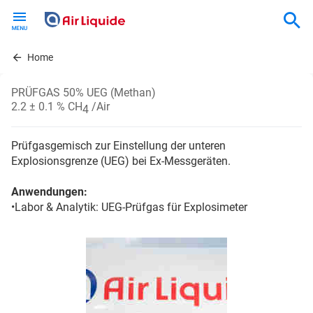
Skip
to
main
content
Home
PRÜFGAS 50% UEG (Methan)
2.2 ± 0.1 % CH
/Air
4
Prüfgasgemisch zur Einstellung der unteren
Explosionsgrenze (UEG) bei Ex-Messgeräten.
Anwendungen:
•Labor & Analytik: UEG-Prüfgas für Explosimeter