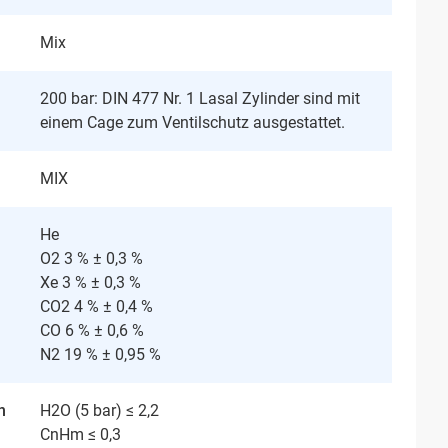
Mix
200 bar: DIN 477 Nr. 1 Lasal Zylinder sind mit
einem Cage zum Ventilschutz ausgestattet.
MIX
He
O2 3 % ± 0,3 %
Xe 3 % ± 0,3 %
CO2 4 % ± 0,4 %
CO 6 % ± 0,6 %
N2 19 % ± 0,95 %
n
H2O (5 bar) ≤ 2,2
CnHm ≤ 0,3