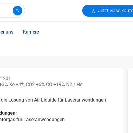
Jetzt Gase kauf
er uns
Karriere
™ 201
+3% Xe +4% CO2 +6% CO +19% N2 / He
 die Lösung von Air Liquide für Laseranwendungen
dungen:
atorgas für Laseranwendungen