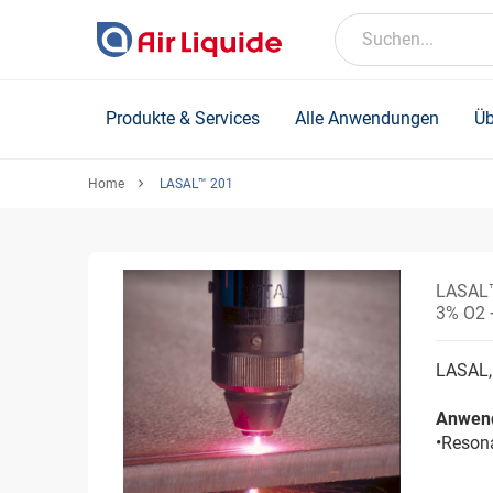
Skip
to
Suchen...
main
content
Produkte & Services
Alle Anwendungen
Üb
Home
LASAL™ 201
LASAL
3% O2 
LASAL,
Anwen
•Reson