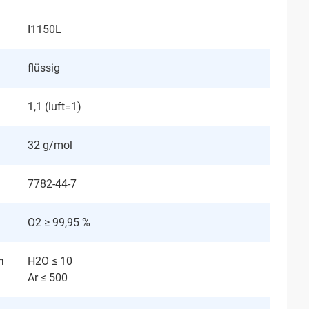
I1150L
flüssig
1,1 (luft=1)
32 g/mol
7782-44-7
O2 ≥ 99,95 %
n
H2O ≤ 10
Ar ≤ 500