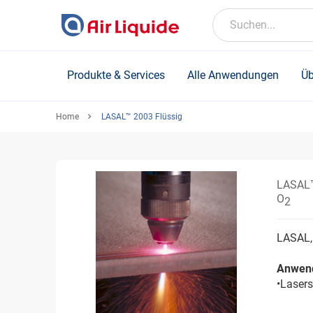
Skip
to
Suchen...
main
content
Produkte & Services
Alle Anwendungen
Üb
Home
LASAL™ 2003 Flüssig
LASAL™
O
2
LASAL,
Anwen
•Lasers