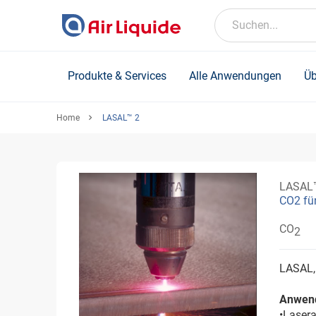
Skip
to
Suchen...
main
content
Produkte & Services
Alle Anwendungen
Üb
Home
LASAL™ 2
LASAL
CO2 fü
CO
2
LASAL,
Anwen
•Laser