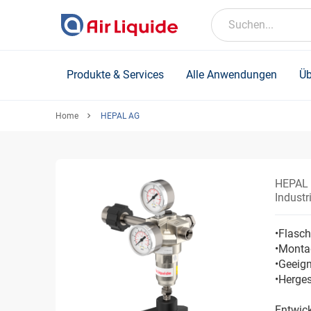
Skip
to
Suchen...
main
content
Produkte & Services
Alle Anwendungen
Üb
Home
HEPAL AG
HEPAL 
Indust
•Flasch
•Monta
•Geeign
•Herges
Entwick