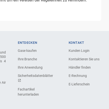
t um ein vereisen der Regeleinheit zu verhindern.
ENTDECKEN
KONTAKT
Gase kaufen
Kunden Login
 und
.500
Ihre Branche
Kontaktieren Sie uns
ls 4
Ihre Anwendung
Händler finden
Sicherheitsdatenblätter
E-Rechnung
 Air
E-Lieferschein
Fachartikel
herunterladen