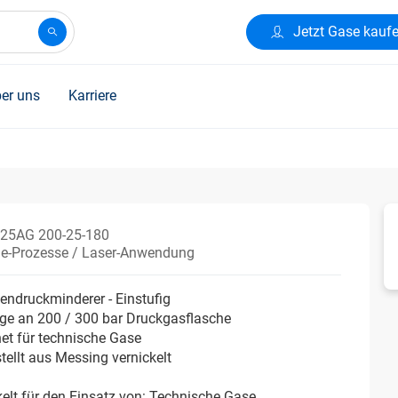
Jetzt Gase kauf
er uns
Karriere
25AG 200-25-180
rie-Prozesse / Laser-Anwendung
endruckminderer - Einstufig
ge an 200 / 300 bar Druckgasflasche
et für technische Gase
tellt aus Messing vernickelt
elt für den Einsatz von: Technische Gase