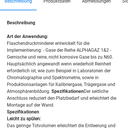
beschreibung
produktdaten
abmessungen
s
Beschreibung
Art der Anwendung:
Flaschendruckminderer entwickelt für die
Implementierung: - Gase der Reihe ALPHAGAZ 1&2 -
Gemische und reine, nicht korrosive Gase bis zu N60.
Hauptsächlich angewandt wenn wiederholt Reinheit
erforderlich ist, wie zum Beispiel in Laboratorien der
Chromatographie und Spektrometrie, sowie in
Produktionsanlagen für Kalibriergase, Trägergase und
Atmosphärenbildung.
Spezifikationen
Der seitliche
Anschluss reduziert den Platzbedarf und erleichtert die
Montage auf der Wand.
Spezifikationen
Leicht zu spülen:
Das geringe Totvolumen erleichtert die Entleerung und