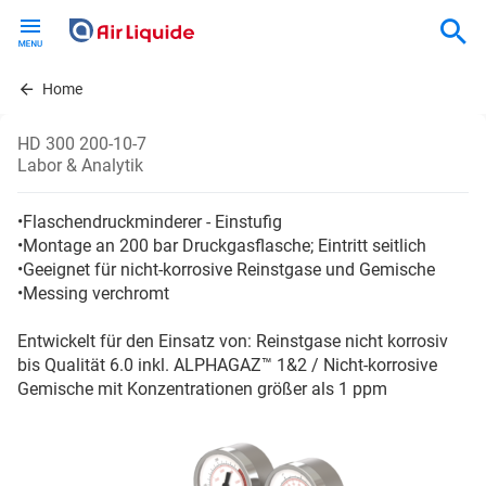
Skip
to
main
content
Home
HD 300 200-10-7
Labor & Analytik
•Flaschendruckminderer - Einstufig
•Montage an 200 bar Druckgasflasche; Eintritt seitlich
•Geeignet für nicht-korrosive Reinstgase und Gemische
•Messing verchromt
Entwickelt für den Einsatz von: Reinstgase nicht korrosiv
bis Qualität 6.0 inkl. ALPHAGAZ™ 1&2 / Nicht-korrosive
Gemische mit Konzentrationen größer als 1 ppm