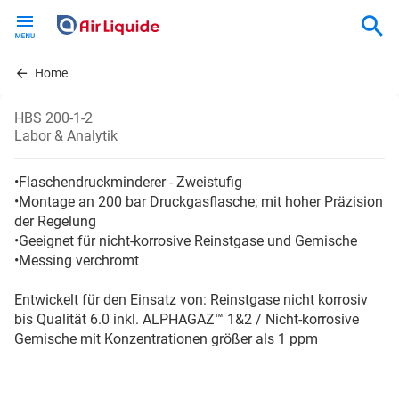
Skip
to
main
content
Home
HBS 200-1-2
Labor & Analytik
•Flaschendruckminderer - Zweistufig
•Montage an 200 bar Druckgasflasche; mit hoher Präzision
der Regelung
•Geeignet für nicht-korrosive Reinstgase und Gemische
•Messing verchromt
Entwickelt für den Einsatz von: Reinstgase nicht korrosiv
bis Qualität 6.0 inkl. ALPHAGAZ™ 1&2 / Nicht-korrosive
Gemische mit Konzentrationen größer als 1 ppm