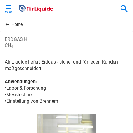
Skip
to
main
content
Home
ERDGAS H
CH
4
Air Liquide liefert Erdgas - sicher und für jeden Kunden
maßgeschneidert.
Anwendungen:
•Labor & Forschung
•Messtechnik
•Einstellung von Brennern