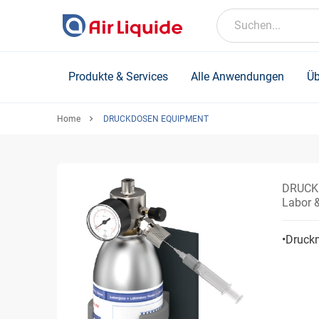
Skip
to
Suchen...
main
content
Produkte & Services
Alle Anwendungen
Üb
Home
DRUCKDOSEN EQUIPMENT
DRUCK
Labor &
•Druck