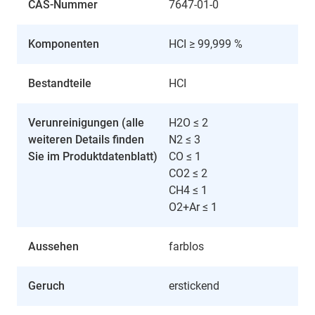
CAS-Nummer
7647-01-0
Komponenten
HCI ≥ 99,999 %
Bestandteile
HCI
Verunreinigungen (alle
H2O ≤ 2
weiteren Details finden
N2 ≤ 3
Sie im Produktdatenblatt)
CO ≤ 1
CO2 ≤ 2
CH4 ≤ 1
O2+Ar ≤ 1
Aussehen
farblos
Geruch
erstickend