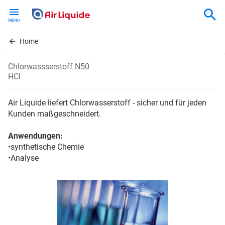
Skip
to
main
content
Home
Chlorwassserstoff N50
HCl
Air Liquide liefert Chlorwasserstoff - sicher und für jeden
Kunden maßgeschneidert.
Anwendungen:
•synthetische Chemie
•Analyse