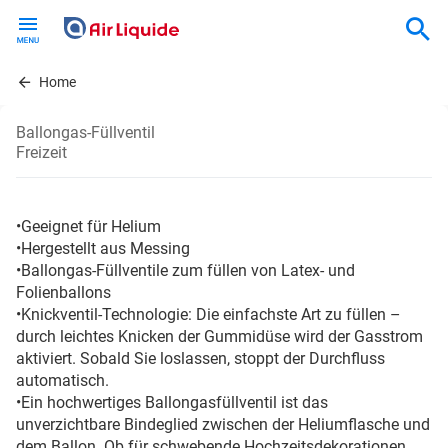
Skip
to
main
content
Home
Ballongas-Füllventil
Freizeit
•Geeignet für Helium
•Hergestellt aus Messing
•Ballongas-Füllventile zum füllen von Latex- und
Folienballons
•Knickventil-Technologie: Die einfachste Art zu füllen –
durch leichtes Knicken der Gummidüse wird der Gasstrom
aktiviert. Sobald Sie loslassen, stoppt der Durchfluss
automatisch.
•Ein hochwertiges Ballongasfüllventil ist das
unverzichtbare Bindeglied zwischen der Heliumflasche und
dem Ballon. Ob für schwebende Hochzeitsdekorationen,