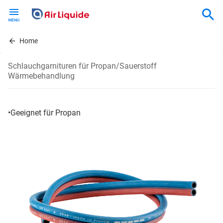
Skip
to
main
content
Home
Schlauchgarnituren für Propan/Sauerstoff
Wärmebehandlung
•Geeignet für Propan