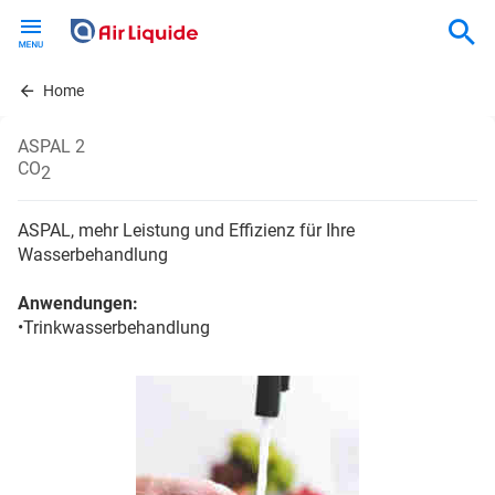
Skip
to
main
content
Home
ASPAL 2
CO
2
ASPAL, mehr Leistung und Effizienz für Ihre
Wasserbehandlung
Anwendungen:
•Trinkwasserbehandlung