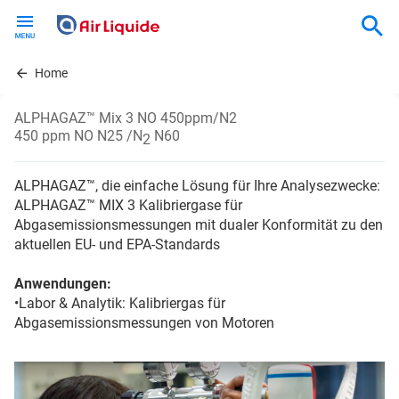
Skip
to
main
content
Home
ALPHAGAZ™ Mix 3 NO 450ppm/N2
450 ppm NO N25 /N
N60
2
ALPHAGAZ™, die einfache Lösung für Ihre Analysezwecke:
ALPHAGAZ™ MIX 3 Kalibriergase für
Abgasemissionsmessungen mit dualer Konformität zu den
aktuellen EU- und EPA-Standards
Anwendungen:
•Labor & Analytik: Kalibriergas für
Abgasemissionsmessungen von Motoren