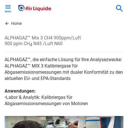
Skip
to
main
content
Home
ALPHAGAZ™ Mix 3 CH4 900ppm/Luft
900 ppm CH
N45 /Luft N60
4
ALPHAGAZ™, die einfache Lösung für Ihre Analysezwecke:
ALPHAGAZ™ MIX 3 Kalibriergase für
Abgasemissionsmessungen mit dualer Konformität zu den
aktuellen EU- und EPA-Standards
Anwendungen:
•Labor & Analytik: Kalibriergas für
Abgasemissionsmessungen von Motoren