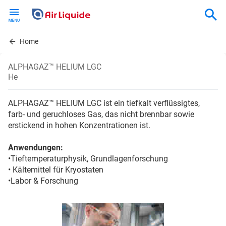
Skip
to
main
content
Home
ALPHAGAZ™ HELIUM LGC
He
ALPHAGAZ™ HELIUM LGC ist ein tiefkalt verflüssigtes,
farb- und geruchloses Gas, das nicht brennbar sowie
erstickend in hohen Konzentrationen ist.
Anwendungen:
•Tieftemperaturphysik, Grundlagenforschung
• Kältemittel für Kryostaten
•Labor & Forschung