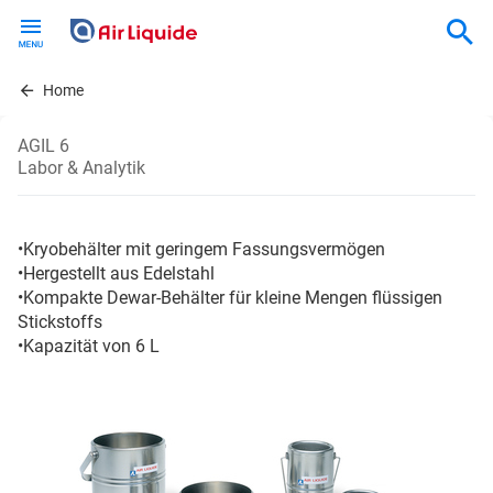
Skip
to
main
content
Home
AGIL 6
Labor & Analytik
•Kryobehälter mit geringem Fassungsvermögen
•Hergestellt aus Edelstahl
•Kompakte Dewar-Behälter für kleine Mengen flüssigen
Stickstoffs
•Kapazität von 6 L